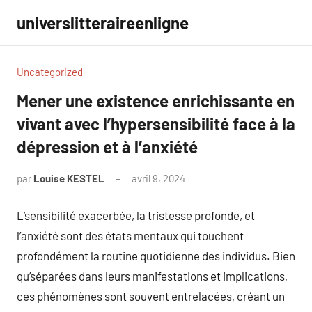
Aller
universlitteraireenligne
au
contenu
Uncategorized
Mener une existence enrichissante en
vivant avec l’hypersensibilité face à la
dépression et à l’anxiété
par
Louise KESTEL
avril 9, 2024
Aucun
commentaire
L’sensibilité exacerbée, la tristesse profonde, et
l’anxiété sont des états mentaux qui touchent
profondément la routine quotidienne des individus. Bien
qu’séparées dans leurs manifestations et implications,
ces phénomènes sont souvent entrelacées, créant un