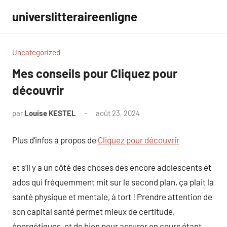
Aller
universlitteraireenligne
au
contenu
Uncategorized
Mes conseils pour Cliquez pour
découvrir
par
Louise KESTEL
août 23, 2024
Aucun
commentaire
Plus d’infos à propos de
Cliquez pour découvrir
et s’il y a un côté des choses des encore adolescents et
ados qui fréquemment mit sur le second plan, ça plait la
santé physique et mentale, à tort ! Prendre attention de
son capital santé permet mieux de certitude,
énergétiques, et de bien pour assurer en cours étant