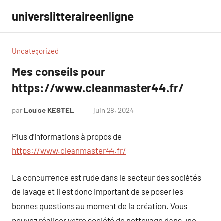
Aller
universlitteraireenligne
au
contenu
Uncategorized
Mes conseils pour
https://www.cleanmaster44.fr/
par
Louise KESTEL
juin 28, 2024
Aucun
commentaire
Plus d’informations à propos de
https://www.cleanmaster44.fr/
La concurrence est rude dans le secteur des sociétés
de lavage et il est donc important de se poser les
bonnes questions au moment de la création. Vous
pouvez réaliser votre société de nettoyage dans une