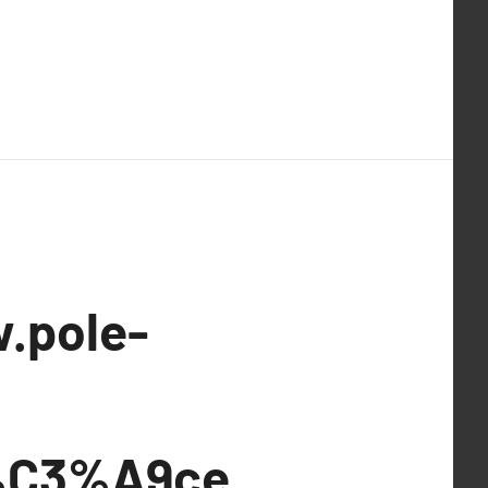
.pole-
s%C3%A9ce