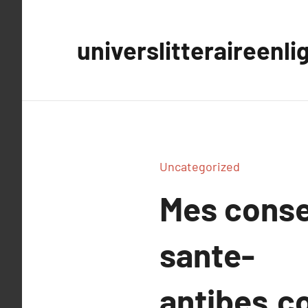
Aller
au
universlitteraireenli
contenu
Uncategorized
Mes conse
sante-
antibes.