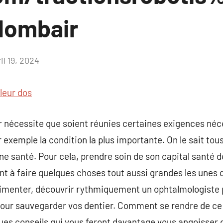
tlombair
il 19, 2024
Aucun
commentaire
leur dos
r nécessite que soient réunies certaines exigences néce
 exemple la condition la plus importante. On le sait tous,
onne santé. Pour cela, prendre soin de son capital santé 
nt à faire quelques choses tout aussi grandes les unes
’alimenter, découvrir rythmiquement un ophtalmologiste 
our sauvegarder vos dentier. Comment se rendre de ce 
ques conseils qui vous feront davantage vous angoisser 