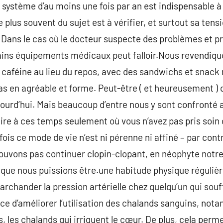
t système d’au moins une fois par an est indispensable à
le plus souvent du sujet est à vérifier, et surtout sa tens
. Dans le cas où le docteur suspecte des problèmes et p
tains équipements médicaux peut falloir.Nous revendi
 caféine au lieu du repos, avec des sandwichs et snack
as en agréable et forme. Peut-être ( et heureusement ) 
ourd’hui. Mais beaucoup d’entre nous y sont confronté aut
re à ces temps seulement où vous n’avez pas pris soin 
ois ce mode de vie n’est ni pérenne ni affiné – par contr
ouvons pas continuer clopin-clopant, en néophyte notre 
que nous puissions être.une habitude physique régulièr
archander la pression artérielle chez quelqu’un qui souf
ice d’améliorer l’utilisation des chalands sanguins, no
, les chalands qui irriguent le cœur. De plus, cela perme