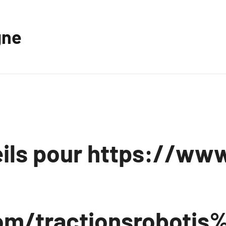
gne
ils pour https://www
com/tractionsroboti