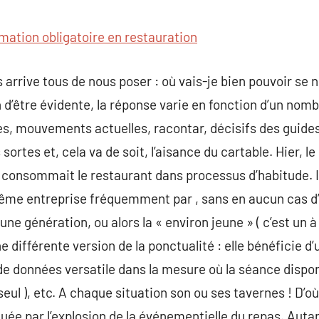
commentaire
mation obligatoire en restauration
 arrive tous de nous poser : où vais-je bien pouvoir se n
d’être évidente, la réponse varie en fonction d’un nombr
mes, mouvements actuelles, racontar, décisifs des guid
sortes et, cela va de soit, l’aisance du cartable. Hier, le
consommait le restaurant dans processus d’habitude. Il
même entreprise fréquemment par , sans en aucun cas d’
une génération, ou alors la « environ jeune » ( c’est un 
e différente version de la ponctualité : elle bénéficie d’
de données versatile dans la mesure où la séance dispo
eul ), etc. A chaque situation son ou ses tavernes ! D’o
ée par l’explosion de la événementielle du repas. Autan