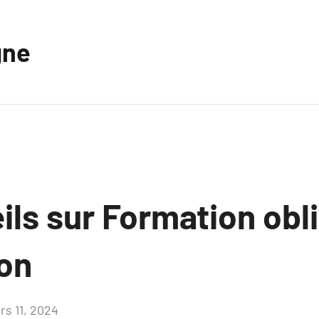
gne
ls sur Formation obli
ion
rs 11, 2024
Aucun