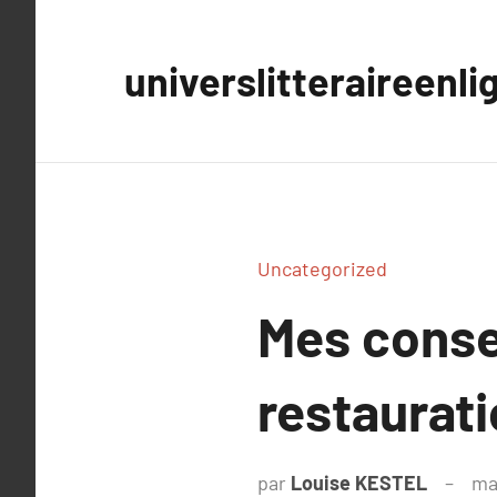
Aller
au
universlitteraireenli
contenu
Uncategorized
Mes consei
restaurat
par
Louise KESTEL
ma