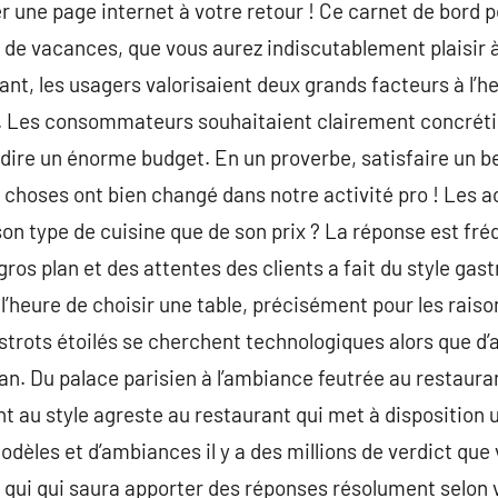
er une page internet à votre retour ! Ce carnet de bord 
l de vacances, que vous aurez indiscutablement plaisir à
t, les usagers valorisaient deux grands facteurs à l’he
nt. Les consommateurs souhaitaient clairement concrét
dire un énorme budget. En un proverbe, satisfaire un b
es choses ont bien changé dans notre activité pro ! Les 
on type de cuisine que de son prix ? La réponse est fr
gros plan et des attentes des clients a fait du style ga
 l’heure de choisir une table, précisément pour les rai
istrots étoilés se cherchent technologiques alors que d’
an. Du palace parisien à l’ambiance feutrée au restaura
 au style agreste au restaurant qui met à disposition un
dèles et d’ambiances il y a des millions de verdict que
qui qui saura apporter des réponses résolument selon v