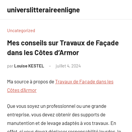
Aller
universlitteraireenligne
au
contenu
Uncategorized
Mes conseils sur Travaux de Façade
dans les Côtes d’Armor
par
Louise KESTEL
juillet 4, 2024
Aucun
commentaire
Ma source à propos de
Travaux de Façade dans les
Côtes d’Armor
Que vous soyez un professionnel ou une grande
entreprise, vous devez obtenir des supports de
manutention et de levage adaptés à vos travaux. En
effet, si vous devez déplacer responsabilité lourdes, le