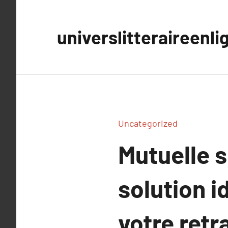
Aller
au
universlitteraireenli
contenu
Uncategorized
Mutuelle s
solution i
votre retr