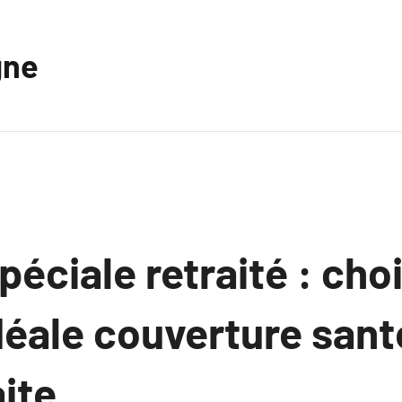
gne
péciale retraité : choi
déale couverture sant
aite