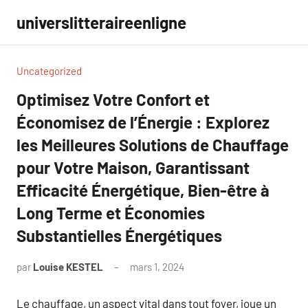
Aller
universlitteraireenligne
au
contenu
Uncategorized
Optimisez Votre Confort et
Économisez de l’Énergie : Explorez
les Meilleures Solutions de Chauffage
pour Votre Maison, Garantissant
Efficacité Énergétique, Bien-être à
Long Terme et Économies
Substantielles Énergétiques
par
Louise KESTEL
mars 1, 2024
Aucun
commentaire
Le chauffage, un aspect vital dans tout foyer, joue un