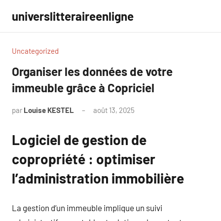
Aller
universlitteraireenligne
au
contenu
Uncategorized
Organiser les données de votre
immeuble grâce à Copriciel
par
Louise KESTEL
août 13, 2025
Aucun
commentaire
Logiciel de gestion de
copropriété : optimiser
l’administration immobilière
La gestion d’un immeuble implique un suivi