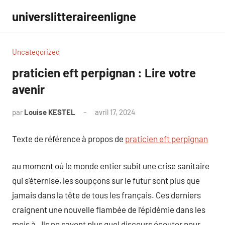
Aller
universlitteraireenligne
au
contenu
Uncategorized
praticien eft perpignan : Lire votre
avenir
par
Louise KESTEL
avril 17, 2024
Aucun
commentaire
Texte de référence à propos de
praticien eft perpignan
au moment où le monde entier subit une crise sanitaire
qui s’éternise, les soupçons sur le futur sont plus que
jamais dans la tête de tous les français. Ces derniers
craignent une nouvelle flambée de l’épidémie dans les
mois à . Ils ne savent plus quel discours écouter pour