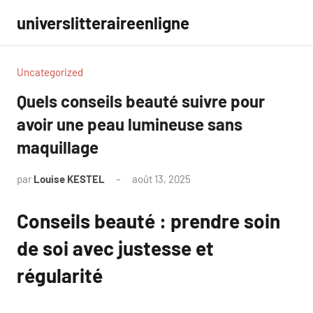
Aller
universlitteraireenligne
au
contenu
Uncategorized
Quels conseils beauté suivre pour
avoir une peau lumineuse sans
maquillage
par
Louise KESTEL
août 13, 2025
Aucun
commentaire
Conseils beauté : prendre soin
de soi avec justesse et
régularité