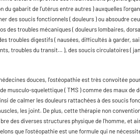
du gabarit de l’utérus entre autres ) auxquelles l’organ
er des soucis fonctionnels ( douleurs ) ou absoudre ceu
s des troubles mécaniques ( douleurs lombaires, dorsal
s troubles digestifs ( nausées, difficultés à garder, sa
s, troubles du transit… ), des soucis circulatoires ( j
 médecines douces, l’ostéopathie est très convoitée pour
ode musculo-squelettique ( TMS ) comme des maux de dos
 ainsi de calmer les douleurs rattachées à des soucis fo
uscles, les joint. De plus, cette thérapie non conventio
ibre des diverses structures physique de l’homme, et ain
pelons que l’ostéopathie est une formule qui ne nécessite