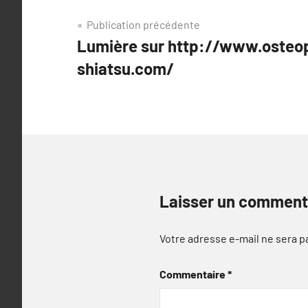
Navigation
Publication précédente
Lumière sur http://www.osteo
de
shiatsu.com/
l’article
Laisser un comment
Votre adresse e-mail ne sera p
Commentaire
*