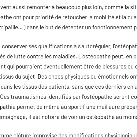
uvent aussi remonter à beaucoup plus loin, comme la sit
he ont pour priorité de retoucher la mobilité et la qual
, tripaille… ) dans le but de détecter un fonctionnement p
onserver ses qualifications à s’autoréguler, l’ostéopath
és de lutte contre les maladies. L’ostéopathe peut, en p
ient qui pourraient éventuellement être de blessures ou 
 tissus du sujet. Des chocs physiques ou émotionnels ont
ans les tissus des patients, sans que ces derniers en a
. Ces traumatismes identifiés par l’ostéopathe seront co
opathie permet de même au sportif une meilleure prépar
oignage, il est notoire de voir un ostéopathe au moins
emme clôture improvisé des modifications physiologique