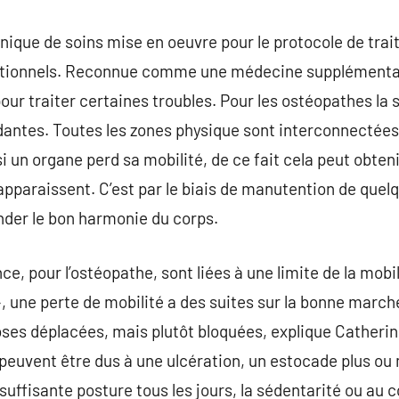
nique de soins mise en oeuvre pour le protocole de trai
ctionnels. Reconnue comme une médecine supplémentair
ur traiter certaines troubles. Pour les ostéopathes la 
dantes. Toutes les zones physique sont interconnectées
si un organe perd sa mobilité, de ce fait cela peut obten
apparaissent. C’est par le biais de manutention de quel
der le bon harmonie du corps.
e, pour l’ostéopathe, sont liées à une limite de la mobi
», une perte de mobilité a des suites sur la bonne marche
oses déplacées, mais plutôt bloquées, explique Catheri
euvent être dus à une ulcération, un estocade plus ou 
nsuffisante posture tous les jours, la sédentarité ou au 