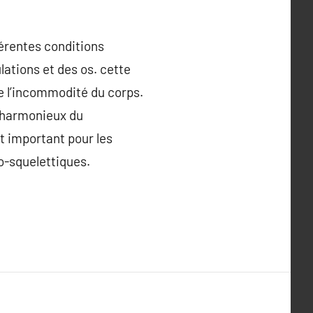
férentes conditions
ations et des os. cette
e l’incommodité du corps.
té harmonieux du
t important pour les
o-squelettiques.