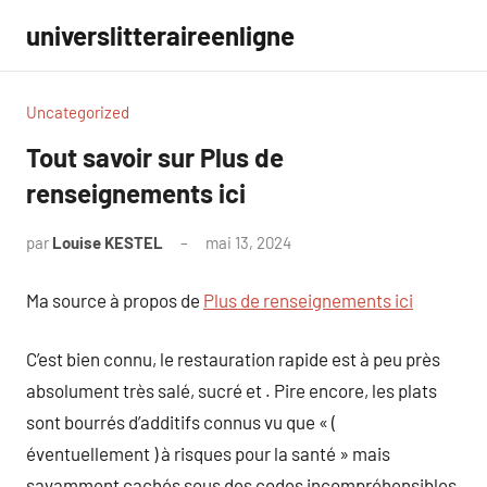
Aller
universlitteraireenligne
au
contenu
Uncategorized
Tout savoir sur Plus de
renseignements ici
par
Louise KESTEL
mai 13, 2024
Aucun
commentaire
Ma source à propos de
Plus de renseignements ici
C’est bien connu, le restauration rapide est à peu près
absolument très salé, sucré et . Pire encore, les plats
sont bourrés d’additifs connus vu que « (
éventuellement ) à risques pour la santé » mais
savamment cachés sous des codes incompréhensibles