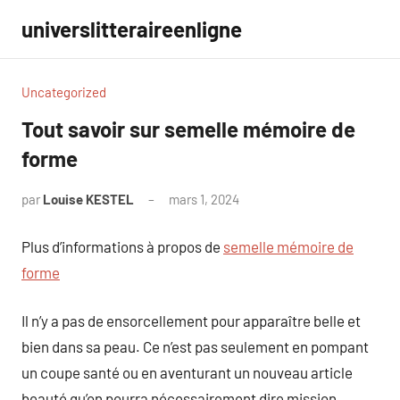
Aller
universlitteraireenligne
au
contenu
Uncategorized
Tout savoir sur semelle mémoire de
forme
par
Louise KESTEL
mars 1, 2024
Aucun
commentaire
Plus d’informations à propos de
semelle mémoire de
forme
Il n’y a pas de ensorcellement pour apparaître belle et
bien dans sa peau. Ce n’est pas seulement en pompant
un coupe santé ou en aventurant un nouveau article
beauté qu’on pourra nécessairement dire mission