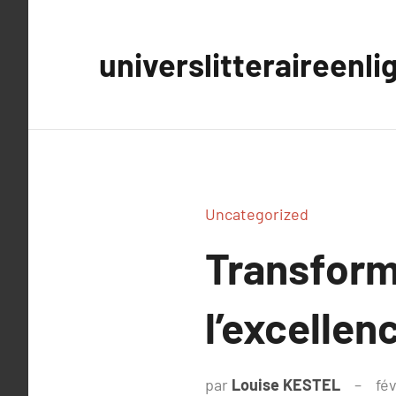
Aller
au
universlitteraireenli
contenu
Uncategorized
Transform
l’excellen
par
Louise KESTEL
fé