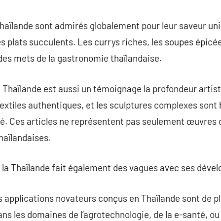
commentaire
Thaïlande sont admirés globalement pour leur saveur un
s plats succulents. Les currys riches, les soupes épicée
des mets de la gastronomie thaïlandaise.
 Thaïlande est aussi un témoignage la profondeur artis
es textiles authentiques, et les sculptures complexes so
té. Ces articles ne représentent pas seulement œuvres d’
thaïlandaises.
, la Thaïlande fait également des vagues avec ses déve
es applications novateurs conçus en Thaïlande sont de p
t dans les domaines de l’agrotechnologie, de la e-santé,