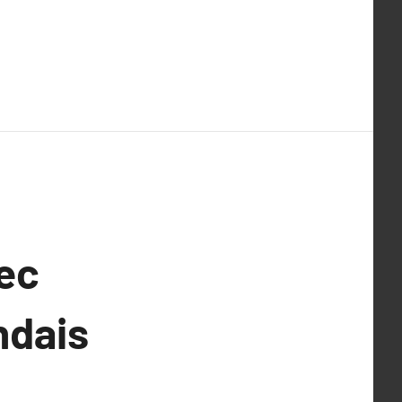
ec
ndais