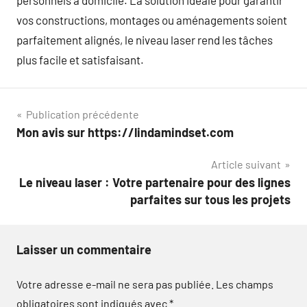
personnels à domicile. La solution idéale pour garantir
vos constructions, montages ou aménagements soient
parfaitement alignés, le niveau laser rend les tâches
plus facile et satisfaisant.
Navigation
Publication précédente
Mon avis sur https://lindamindset.com
de
Article suivant
l’article
Le niveau laser : Votre partenaire pour des lignes
parfaites sur tous les projets
Laisser un commentaire
Votre adresse e-mail ne sera pas publiée.
Les champs
obligatoires sont indiqués avec
*