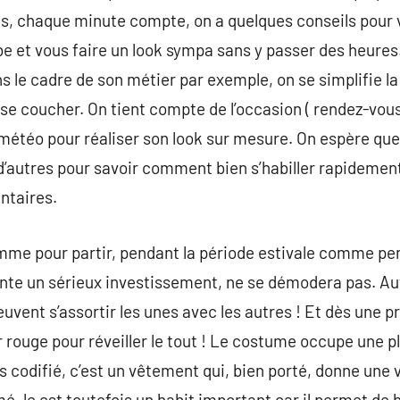
 chaque minute compte, on a quelques conseils pour 
e et vous faire un look sympa sans y passer des heures
s le cadre de son métier par exemple, on se simplifie la
er se coucher. On tient compte de l’occasion ( rendez-vou
a météo pour réaliser son look sur mesure. On espère que
d’autres pour savoir comment bien s’habiller rapidemen
ntaires.
omme pour partir, pendant la période estivale comme pen
nte un sérieux investissement, ne se démodera pas. Aut
uvent s’assortir les unes avec les autres ! Et dès une p
r rouge pour réveiller le tout ! Le costume occupe une p
 codifié, c’est un vêtement qui, bien porté, donne une 
é, le est toutefois un habit important car il permet de 