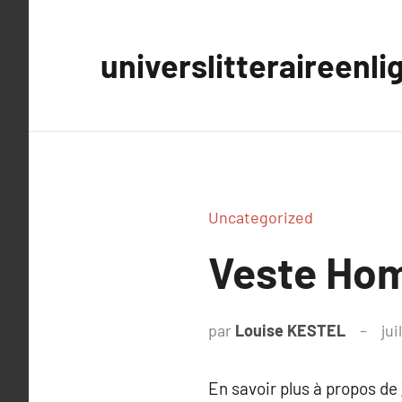
Aller
au
universlitteraireenli
contenu
Uncategorized
Veste Hom
par
Louise KESTEL
jui
En savoir plus à propos de