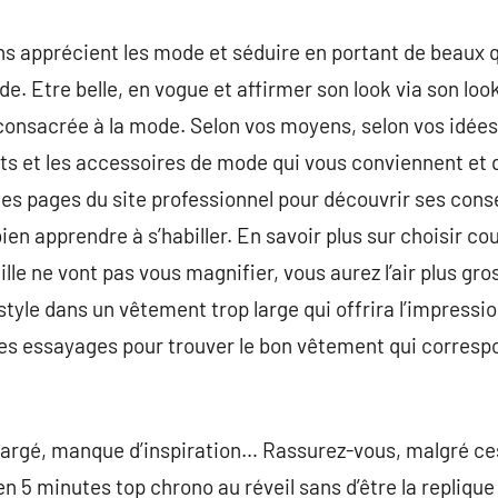
s apprécient les mode et séduire en portant de beaux qu
e. Etre belle, en vogue et affirmer son look via son loo
 consacrée à la mode. Selon vos moyens, selon vos idées
ts et les accessoires de mode qui vous conviennent et q
les pages du site professionnel pour découvrir ses con
en apprendre à s’habiller. En savoir plus sur choisir co
ille ne vont pas vous magnifier, vous aurez l’air plus gro
tyle dans un vêtement trop large qui offrira l’impressi
e des essayages pour trouver le bon vêtement qui corresp
hargé, manque d’inspiration… Rassurez-vous, malgré ces 
en 5 minutes top chrono au réveil sans d’être la replique 