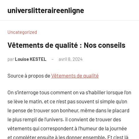
Aller
universlitteraireenligne
au
contenu
Uncategorized
Vêtements de qualité : Nos conseils
par
Louise KESTEL
avril 8, 2024
Aucun
commentaire
Source à propos de
Vêtements de qualité
On s’interroge tous comment on va s’habiller lorsque l’on
se lève le matin, et ce n’est pas souvent si simple qu’on
le pense de trouver son bonheur, même dans le placard
le plus rempli de l’univers. il convient de trouver des
vêtements qui correspondent à l’humeur de la journée
et compléter ensuite à les donner ensemble. Et c’est là