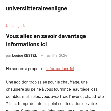
Aller
universlitteraireenligne
au
contenu
Uncategorized
Vous allez en savoir davantage
Informations ici
par
Louise KESTEL
avril 12, 2024
Aucun
commentaire
Ma source à propos de
Informations ici
Une addition trop salée pour le chauffage, une
chaudière qui peine à vous fournir de l’eau tiède, des
combles mal isolés, vous avez froid l’hiver et chaud l’été
? Il est temps de faire le point sur l’isolation de votre
maison. Comment procéder pour une restauration