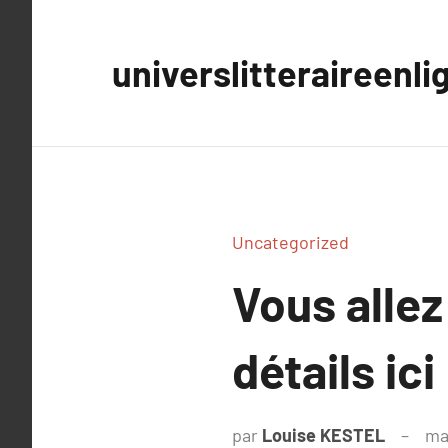
Aller
au
universlitteraireenli
contenu
Uncategorized
Vous allez
détails ici
par
Louise KESTEL
ma