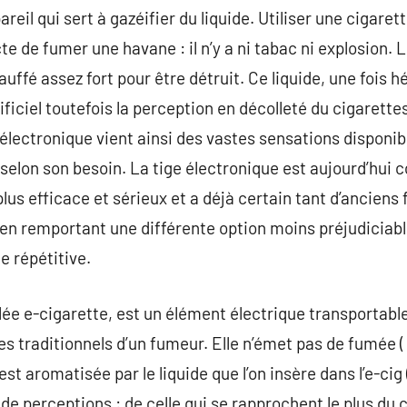
reil qui sert à gazéifier du liquide. Utiliser une cigaret
cte de fumer une havane : il n’y a ni tabac ni explosion. 
uffé assez fort pour être détruit. Ce liquide, une fois h
ificiel toutefois la perception en décolleté du cigarette
électronique vient ainsi des vastes sensations disponibl
 selon son besoin. La tige électronique est aujourd’hui
plus efficace et sérieux et a déjà certain tant d’anciens
en remportant une différente option moins préjudiciabl
e répétitive.
lée e-cigarette, est un élément électrique transportabl
s traditionnels d’un fumeur. Elle n’émet pas de fumée ( 
st aromatisée par le liquide que l’on insère dans l’e-cig ( 
de perceptions : de celle qui se rapprochent le plus du c