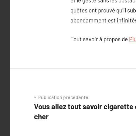
et le geste sans les obstac
quêtes ont prouvé qu’il su
abondamment est infinité
Tout savoir à propos de
Plu
Navigation
Publication précédente
Vous allez tout savoir cigarette
de
cher
l’article