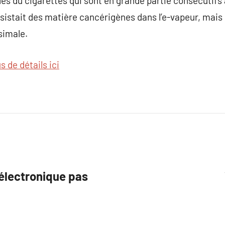
les du cigarettes qui sont en grande partie consécutifs 
bsistait des matière cancérigènes dans l’e-vapeur, mais
simale.
s de détails ici
 électronique pas