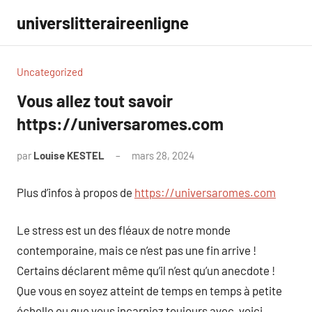
Aller
universlitteraireenligne
au
contenu
Uncategorized
Vous allez tout savoir
https://universaromes.com
par
Louise KESTEL
mars 28, 2024
Aucun
commentaire
Plus d’infos à propos de
https://universaromes.com
Le stress est un des fléaux de notre monde
contemporaine, mais ce n’est pas une fin arrive !
Certains déclarent même qu’il n’est qu’un anecdote !
Que vous en soyez atteint de temps en temps à petite
échelle ou que vous incarniez toujours avec, voici