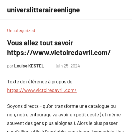
Aller
universlitteraireenligne
au
contenu
Uncategorized
Vous allez tout savoir
https://www.victoiredavril.com/
par
Louise KESTEL
juin 25, 2024
Aucun
commentaire
Texte de référence à propos de
https://www.victoiredavril.com/
Soyons directs – qu’on transforme une catalogue ou
non, notre entourage va avoir un petit geste ( et même
souvent des gens plus éloignés ). Alors le plus passer
sur d’allier l’utile à l’agréable, sans jouer l’hypocrisie ! les