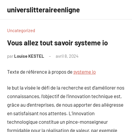
Aller
universlitteraireenligne
au
contenu
Uncategorized
Vous allez tout savoir systeme io
par
Louise KESTEL
avril 8, 2024
Aucun
commentaire
Texte de référence à propos de
systeme io
le but la visée le défi de la recherche est d’améliorer nos
connaissances, l’objectif de l’innovation technique est,
grâce au d’entreprises, de nous apporter des allégresse
en satisfaisant nos attentes. L’innovation
technologique constitue un pince-monseigneur
formidable pour la réalisation de valeur, par exemple