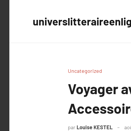
Aller
au
universlitteraireenli
contenu
Uncategorized
Voyager a
Accessoir
par
Louise KESTEL
ao