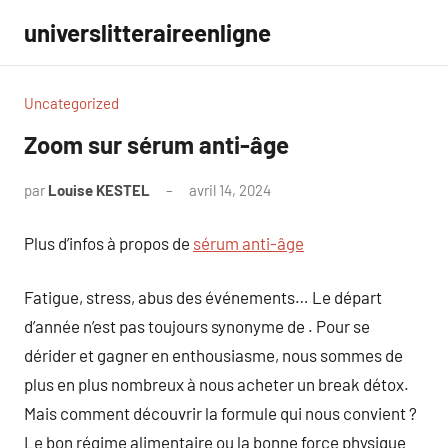
Aller
universlitteraireenligne
au
contenu
Uncategorized
Zoom sur sérum anti-âge
par
Louise KESTEL
avril 14, 2024
Aucun
commentaire
Plus d’infos à propos de
sérum anti-âge
Fatigue, stress, abus des événements… Le départ
d’année n’est pas toujours synonyme de . Pour se
dérider et gagner en enthousiasme, nous sommes de
plus en plus nombreux à nous acheter un break détox.
Mais comment découvrir la formule qui nous convient ?
Le bon régime alimentaire ou la bonne force physique