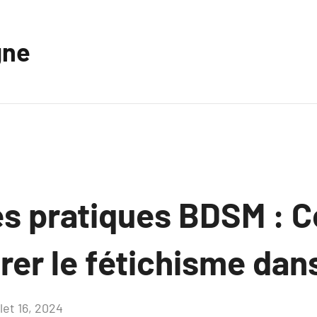
gne
es pratiques BDSM : C
rer le fétichisme dans
llet 16, 2024
Aucun