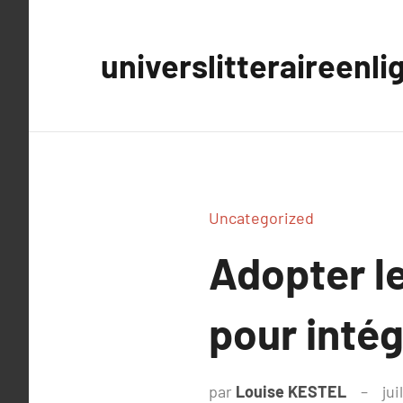
Aller
au
universlitteraireenli
contenu
Uncategorized
Adopter l
pour intég
par
Louise KESTEL
jui