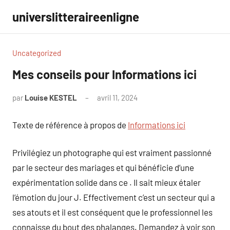
Aller
universlitteraireenligne
au
contenu
Uncategorized
Mes conseils pour Informations ici
par
Louise KESTEL
avril 11, 2024
Aucun
commentaire
Texte de référence à propos de
Informations ici
Privilégiez un photographe qui est vraiment passionné
par le secteur des mariages et qui bénéficie d’une
expérimentation solide dans ce . Il sait mieux étaler
l’émotion du jour J. Effectivement c’est un secteur qui a
ses atouts et il est conséquent que le professionnel les
connaisse du bout des phalanges. Demandez à voir son