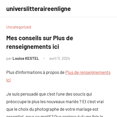
Aller
universlitteraireenligne
au
contenu
Uncategorized
Mes conseils sur Plus de
renseignements ici
par
Louise KESTEL
avril 11, 2024
Aucun
commentaire
Plus d’informations à propos de
Plus de renseignements
ici
Je suis persuadé que c’est l’une des soucis qui
préoccupe le plus les nouveaux mariés ? Et c’est vrai
que le choix du photographe de votre mariage est
essentiel. pour ce motif ? Que restera-t-il une fois le