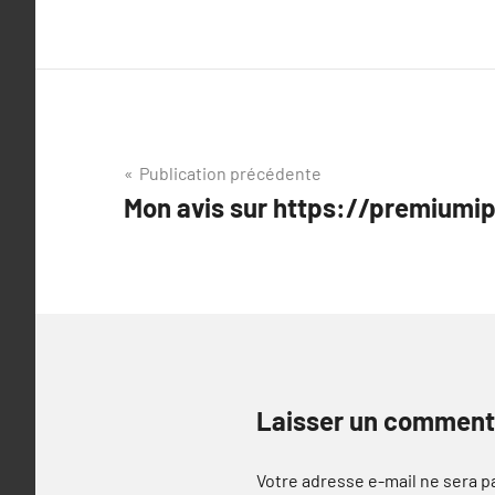
Navigation
Publication précédente
Mon avis sur https://premiumip
de
l’article
Laisser un comment
Votre adresse e-mail ne sera p