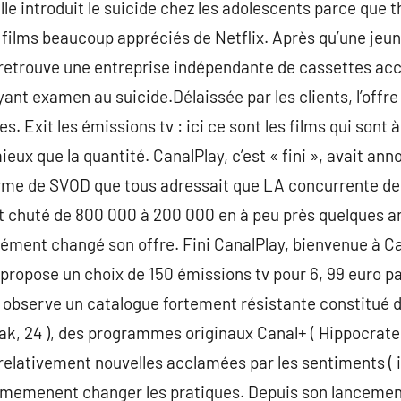
le introduit le suicide chez les adolescents parce que th
s films beaucoup appréciés de Netflix. Après qu’une jeun
y retrouve une entreprise indépendante de cassettes ac
ant examen au suicide.Délaissée par les clients, l’offre
. Exit les émissions tv : ici ce sont les films qui sont 
 mieux que la quantité. CanalPlay, c’est « fini », avait a
orme de SVOD que tous adressait que LA concurrente de Ne
nt chuté de 800 000 à 200 000 en à peu près quelques an
sément changé son offre. Fini CanalPlay, bienvenue à C
propose un choix de 150 émissions tv pour 6, 99 euro par
 observe un catalogue fortement résistante constitué d
eak, 24 ), des programmes originaux Canal+ ( Hippocrat
 relativement nouvelles acclamées par les sentiments ( in
normemenent changer les pratiques. Depuis son lancemen