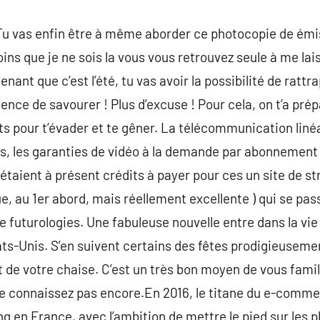
 ! Tu vas enfin être à même aborder ce photocopie de émis
moins que je ne sois la vous vous retrouvez seule à me la
enant que c’est l’été, tu vas avoir la possibilité de rattr
lence de savourer ! Plus d’excuse ! Pour cela, on t’a pr
ts pour t’évader et te gêner. La télécommunication linéa
 les garanties de vidéo à la demande par abonnement se
 étaient à présent crédits à payer pour ces un site de s
ue, au 1er abord, mais réellement excellente ) qui se pa
e futurologies. Une fabuleuse nouvelle entre dans la vie
ts-Unis. S’en suivent certains des fêtes prodigieuseme
 de votre chaise. C’est un très bon moyen de vous famili
 le connaissez pas encore.En 2016, le titane du e-comm
g en France, avec l’ambition de mettre le pied sur les p