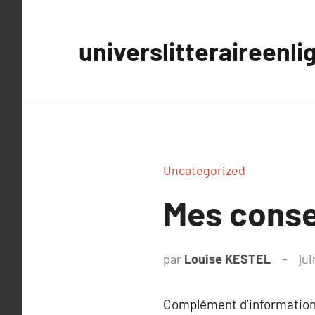
Aller
au
universlitteraireenli
contenu
Uncategorized
Mes consei
par
Louise KESTEL
ju
Complément d’information