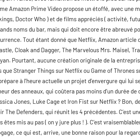
rme Amazon Prime Video propose un étoffé, avec une mul
ngs, Doctor Who ) et de films appréciés ( activité, futur
nds noms du bar, mais qui doit encore être abreuvé pour
currence. Tout étant donné que Netflix, Amazon article 
astle, Cloak and Dagger, The Marvelous Mrs. Maisel, Tr
an. Pourtant, aucune création originale de la entreprise
 que Stranger Things sur Netflix ou Game of Thrones su
épare à l’heure actuelle un projet d’envergure qui lui s
eur des anneaux, qui coûtera pas moins d’un durée de d
sica Jones, Luke Cage et Iron Fist sur Netflix ? Bon, de
ir The Defenders, qui réunit les 4 précédentes. C’est un
s êtes mis au pas ( on y jure plus ! ). C’est vraisemblabl
gage, ce qui est, arrive, une bonne raison pour la regard