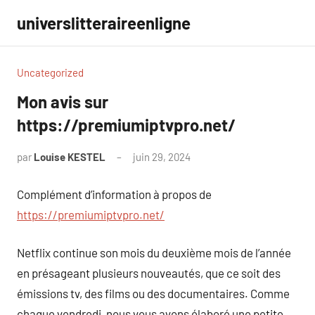
Aller
universlitteraireenligne
au
contenu
Uncategorized
Mon avis sur
https://premiumiptvpro.net/
par
Louise KESTEL
juin 29, 2024
Aucun
commentaire
Complément d’information à propos de
https://premiumiptvpro.net/
Netflix continue son mois du deuxième mois de l’année
en présageant plusieurs nouveautés, que ce soit des
émissions tv, des films ou des documentaires. Comme
chaque vendredi, nous vous avons élaboré une petite