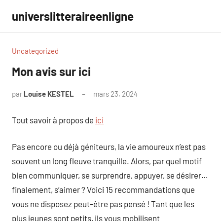
Aller
universlitteraireenligne
au
contenu
Uncategorized
Mon avis sur ici
par
Louise KESTEL
mars 23, 2024
Aucun
commentaire
Tout savoir à propos de
ici
Pas encore ou déjà géniteurs, la vie amoureux n’est pas
souvent un long fleuve tranquille. Alors, par quel motif
bien communiquer, se surprendre, appuyer, se désirer…
finalement, s’aimer ? Voici 15 recommandations que
vous ne disposez peut-être pas pensé ! Tant que les
plus jeunes sont petits, ils vous mobilisent