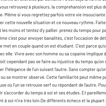
vous retrouvez à plusieurs, la comprehansion est plus de
e. Même si vous regrettez parfois votre vie insouciante
er cette nouvelle situation et ce nouveau rythme. Fait
et les moins et tentez d’y pallier. prenez du temps pour p
me c’est pour envoyer banalités, c’est l’occasion de dé
n se met en couple quand on est étudiant. C’est parce qu
vec elle. Vivre avec son homme ou sa copaine implique 
it cependant pas se faire au injustice du temps qu’on s
 l?élégance de l’un suivant l’autre. Sans compter qu’on 
é ou se montrer observé. Cette familiarité peut même p
use où l’un se retrouve serf ou répondant de l’autre. P
r s’accorder du temps à soi et ses études. Et pareillem
ant à soi n’ira très loin.De différents échecs et la plupa