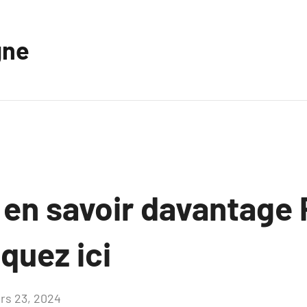
gne
 en savoir davantage 
iquez ici
rs 23, 2024
Aucun