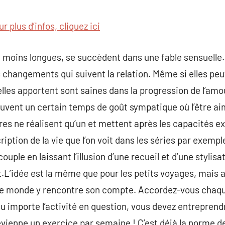
commentaire
r plus d’infos, cliquez ici
u moins longues, se succèdent dans une fable sensuelle.
hangements qui suivent la relation. Même si elles peuve
elles apportent sont saines dans la progression de l’amo
ouvent un certain temps de goût sympatique où l’être aim
res ne réalisent qu’un et mettent après les capacités ex
iption de la vie que l’on voit dans les séries par exemp
couple en laissant l’illusion d’une recueil et d’une stylisa
idée est la même que pour les petits voyages, mais 
t le monde y rencontre son compte. Accordez-vous chaq
 Peu importe l’activité en question, vous devez entreprend
vienne un exercice par semaine ! C’est déjà la norme d