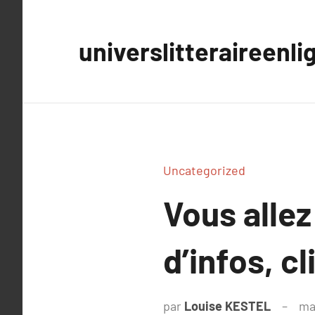
Aller
au
universlitteraireenli
contenu
Uncategorized
Vous allez
d’infos, cl
par
Louise KESTEL
ma