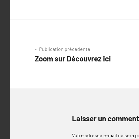
Navigation
Publication précédente
Zoom sur Découvrez ici
de
l’article
Laisser un comment
Votre adresse e-mail ne sera p