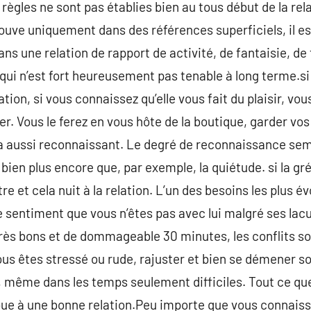
s règles ne sont pas établies bien au tous début de la rel
rouve uniquement dans des références superficiels, il es
ns une relation de rapport de activité, de fantaisie, de
ui n’est fort heureusement pas tenable à long terme.si
tion, si vous connaissez qu’elle vous fait du plaisir, vou
r. Vous le ferez en vous hôte de la boutique, garder vos
ra aussi reconnaissant. Le degré de reconnaissance semb
, bien plus encore que, par exemple, la quiétude. si la gr
tre et cela nuit à la relation. L’un des besoins les plus é
le sentiment que vous n’êtes pas avec lui malgré ses lac
ès bons et de dommageable 30 minutes, les conflits son
ous êtes stressé ou rude, rajuster et bien se démener s
n, même dans les temps seulement difficiles. Tout ce qu
ribue à une bonne relation.Peu importe que vous connaiss