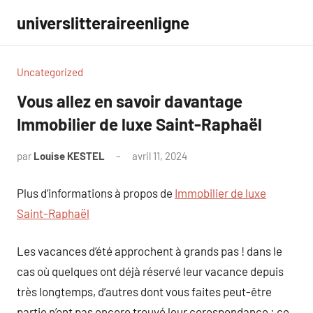
Aller
universlitteraireenligne
au
contenu
Uncategorized
Vous allez en savoir davantage
Immobilier de luxe Saint-Raphaël
par
Louise KESTEL
avril 11, 2024
Aucun
commentaire
Plus d’informations à propos de
Immobilier de luxe
Saint-Raphaël
Les vacances d’été approchent à grands pas ! dans le
cas où quelques ont déjà réservé leur vacance depuis
très longtemps, d’autres dont vous faites peut-être
partie n’ont pas encore trouvé leur corespondance : ce